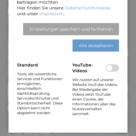
beitragen möchten.
Hier finden Sie unsere
Datenschutzhinweise
und unser
Impressum
.
Einstellungen speichern und fortfahren
Alle akzeptieren
Standard
YouTube-
Videos
Tools, die wesentliche
Services und Funktionen
Wir nutzen auf unserer
ermöglichen,
Website YouTube-Videos.
einschließlich
Bei Wiedergabe der
Identitätsprüfung,
Videos setzt YouTube
Servicekontinuität und
einen Cookie, der
Standortsicherheit. Diese
Informationen über das
Option kann nicht
Nutzerverhalten
abgelehnt werden.
sammelt.
Pressefoto 6
3,6 MiB, 3456 × 5100 px
Foto: Steffi Schröder,
www.lichtmomentefotografie.com