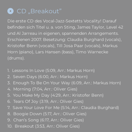
CD „Breakout”
Die erste CD des Vocal-Jazz-Sextetts Vocality! Darauf
befinden sich Titel u. a. von Sting, James Taylor, Level 42
und Al Jarreau in eigenen, spannenden Arrangements.
Erschienen 2007. Besetzung: Claudia Burghard (vocals),
Kristofer Benn (vocals), Till Josa Paar (vocals), Markus
Horn (piano), Lars Hansen (bass), Timo Warnecke
(drums).
1. Lessons In Love (5:09, Arr.: Markus Horn)
2. Seven Days (6:00, Arr.: Markus Horn)
3. Enough To Be On Your Way (6:09, Arr.: Markus Horn)
4. Morning (7:04, Arr.: Oliver Gies)
5. You Make My Day (4:29, Arr.: Kristofer Benn)
6. Tears Of Joy (3:19, Arr.: Oliver Gies)
7. Save Your Love For Me (5:14, Arr.: Claudia Burghard)
8. Boogie Down (5:17, Arr.: Oliver Gies)
9. Chan’s Song (6:17, Arr.: Oliver Gies)
10. Breakout (3:53, Arr.: Oliver Gies)