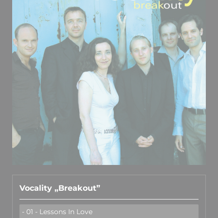
Vocality „Breakout”
- 01 - Lessons In Love