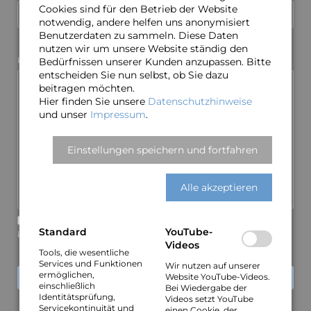
Cookies sind für den Betrieb der Website
notwendig, andere helfen uns anonymisiert
Benutzerdaten zu sammeln. Diese Daten
nutzen wir um unsere Website ständig den
Pflichtfeld
Kommentar
*
Bedürfnissen unserer Kunden anzupassen. Bitte
entscheiden Sie nun selbst, ob Sie dazu
beitragen möchten.
Hier finden Sie unsere
Datenschutzhinweise
und unser
Impressum
.
Einstellungen speichern und fortfahren
Alle akzeptieren
Über neue Kommentare per E-Mail benachrichtigen (Sie
Standard
YouTube-
können das Abonnement jederzeit beenden)
Videos
Tools, die wesentliche
Services und Funktionen
Wir nutzen auf unserer
ermöglichen,
Website YouTube-Videos.
KOMMENTAR ABSENDEN
einschließlich
Bei Wiedergabe der
Identitätsprüfung,
Videos setzt YouTube
Servicekontinuität und
einen Cookie, der