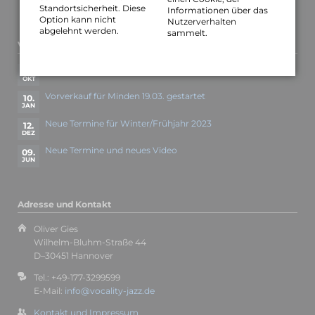
Standortsicherheit. Diese
Informationen über das
Option kann nicht
Nutzerverhalten
abgelehnt werden.
sammelt.
Vocality-News
Neue Konzerttermine
25.
OKT
Vorverkauf für Minden 19.03. gestartet
10.
JAN
Neue Termine für Winter/Frühjahr 2023
12.
DEZ
Neue Termine und neues Video
09.
JUN
Adresse und Kontakt
Oliver Gies
Wilhelm-Bluhm-Straße 44
D–30451 Hannover
Tel.: +49-177-3299599
E-Mail:
info@vocality-jazz.de
Kontakt und Impressum