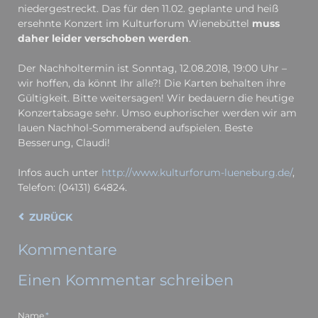
nieder­gestreckt. Das für den 11.02. geplante und heiß
ersehnte Konzert im Kultur­forum Wiene­büttel
muss
daher leider verschoben werden
.
Der Nachholtermin ist Sonntag, 12.08.2018, 19:00 Uhr –
wir hoffen, da könnt Ihr alle?! Die Karten behalten ihre
Gültig­keit. Bitte weiter­sagen! Wir bedauern die heutige
Konzert­absage sehr. Umso euphorischer werden wir am
lauen Nachhol-Sommer­abend aufspielen. Beste
Besserung, Claudi!
Infos auch unter
http://www.kulturforum-lueneburg.de/
,
Telefon: (04131) 64824.
ZURÜCK
Kommentare
Einen Kommentar schreiben
Pflichtfeld
Name
*