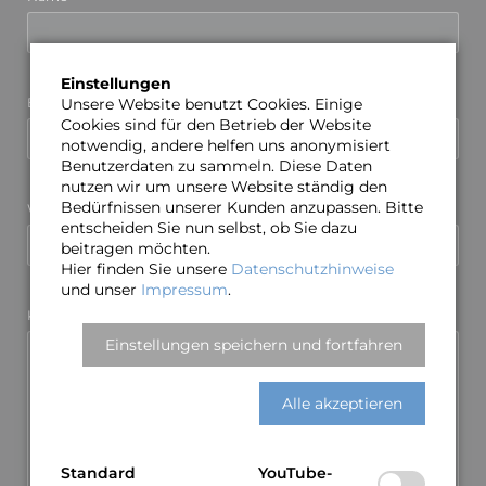
Einstellungen
Pflichtfeld
Unsere Website benutzt Cookies. Einige
E-Mail (wird nicht veröffentlicht)
*
Cookies sind für den Betrieb der Website
notwendig, andere helfen uns anonymisiert
Benutzerdaten zu sammeln. Diese Daten
nutzen wir um unsere Website ständig den
Bedürfnissen unserer Kunden anzupassen. Bitte
Webseite
entscheiden Sie nun selbst, ob Sie dazu
beitragen möchten.
Hier finden Sie unsere
Datenschutzhinweise
und unser
Impressum
.
Pflichtfeld
Kommentar
*
Einstellungen speichern und fortfahren
Alle akzeptieren
Standard
YouTube-