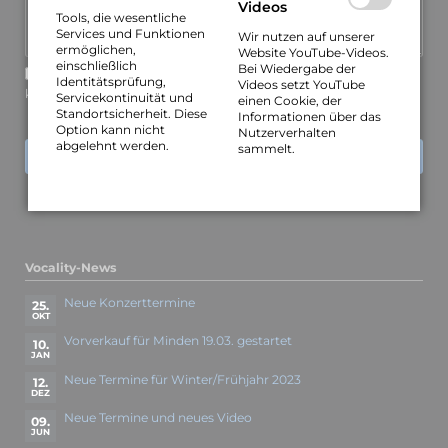
Videos
Tools, die wesentliche
Services und Funktionen
Wir nutzen auf unserer
ermöglichen,
Website YouTube-Videos.
einschließlich
Bei Wiedergabe der
Über neue Kommentare per E-Mail benachrichtigen (Sie
Identitätsprüfung,
Videos setzt YouTube
können das Abonnement jederzeit beenden)
Servicekontinuität und
einen Cookie, der
Standortsicherheit. Diese
Informationen über das
Option kann nicht
Nutzerverhalten
abgelehnt werden.
sammelt.
KOMMENTAR ABSENDEN
Vocality-News
Neue Konzerttermine
25.
OKT
Vorverkauf für Minden 19.03. gestartet
10.
JAN
Neue Termine für Winter/Frühjahr 2023
12.
DEZ
Neue Termine und neues Video
09.
JUN