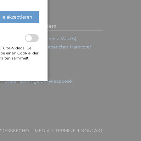
lle akzeptieren
inks zu Bandmitgliedern
Claudia Burghard (▸Vivid Voices)
Nils Ole Peters (▸Knabenchor Hannover)
uTube-Videos. Bei
be einen Cookie, der
Oliver Gies
halten sammelt.
Markus Horn
Lars Hansen
Dieter Schmigelok (▸Facebook)
PRESSEECHO
MEDIA
TERMINE
KONTAKT