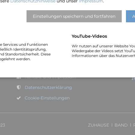
nsere
Datenschutzhinweise
und unser
Impressum
.
Einstellungen speichern und fortfahren
A
Adresse und Kontakt
L
YouTube-Videos
Oliver Gies
Wilhelm-Bluhm-Straße 44
he Services und Funktionen
Wir nutzen auf unserer Website Yo
D–30451 Hannover
ießlich Identitätsprüfung,
Wiedergabe der Videos setzt YouTu
nd Standortsicherheit. Diese
Informationen über das Nutzerver
bgelehnt werden.
Tel.: +49-177-3299599
E-Mail:
info@vocality-jazz.de
Kontakt und Impressum
Datenschutzerklärung
Cookie-Einstellungen
NAVIGATION
023
ZUHAUSE
BAND
ÜBERSPRINGEN