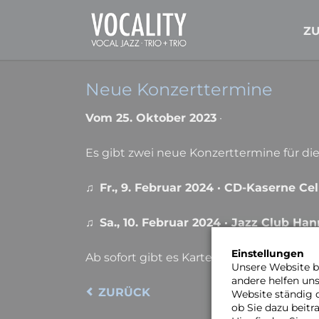
Z
Neue Konzerttermine
Vom 25. Oktober 2023
·
Es gibt zwei neue Konzerttermine für di
♫
Fr., 9. Februar 2024
· CD-Kaserne Cel
♫
Sa., 10. Februar 2024
· Jazz Club Han
Einstellungen
Ab sofort gibt es Karten im Vorverkauf f
Unsere Website be
andere helfen un
ZURÜCK
Website ständig 
ob Sie dazu beit