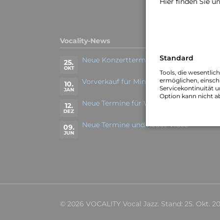
Hier finden Sie u
Vocality-News
Standard
Neue Konzerttermine
25.
OKT
Tools, die wesentlic
ermöglichen, einschl
Vorverkauf für Minden 19.03. gestartet
10.
Servicekontinuität u
JAN
Option kann nicht a
Neue Termine für Winter/Frühjahr 2023
12.
DEZ
Neue Termine und neues Video
09.
JUN
© 2026 VOCALITY Vocal Jazz. Stand: 25. Okt. 2