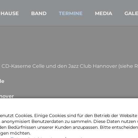
UHAUSE
BAND
TERMINE
MEDIA
GALE
e CD-Kaserne Celle und den Jazz Club Hannover (siehe 
le
nover
ür diesen neuen Termin. Wir freuen uns, Euch dort zu se
nutzt Cookies. Einige Cookies sind für den Betrieb der Websit
s anonymisiert Benutzerdaten zu sammeln. Diese Daten nutzen
den Bedürfnissen unserer Kunden anzupassen. Bitte entscheiden 
ragen möchten.