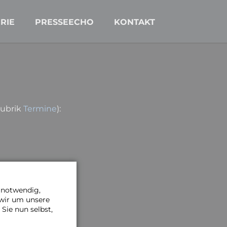
Navigation
überspringen
RIE
PRESSEECHO
KONTAKT
Rubrik
Termine
):
hen! ♪♫♪♫
e notwendig,
 wir um unsere
Sie nun selbst,