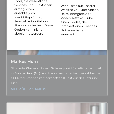
Tools, die wesentliche
Services und Funktionen
Wir nutzen auf unserer
ermöglichen,
Website YouTube-Videos.
einschließlich
Bei Wiedergabe der
Identitätsprüfung,
Videos setzt YouTube
Servicekontinuität und
einen Cookie, der
Standortsicherheit. Diese
Informationen über das
Option kann nicht
Nutzerverhalten
abgelehnt werden.
sammelt.
Markus Horn
Studierte Klavier mit dem Schwer­punkt Jazz/Popular­­musik
in Amsterdam (NL) und Hannover. Mitarbeit bei zahl­reichen
CD-Produk­tionen mit namhaften Künstlern des Jazz und
Pop.
MEHR ÜBER MARKUS…