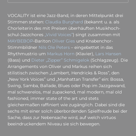
VOCALITY ist eine Jazz-Band, in deren Mittelpunkt drei
Stimmen stehen:
Claudia Burghard
(bekannt u. a. als
Chorleiterin des mit Preisen überhäuften Musik­hoch­
schul-Jazz­chores
„Vivid Voices”
) singt zusammen mit
MAYBEBOP
-Bariton
Oliver Gies
und Knabenchor-
Stimmbildner
Nils Ole Peters
– eingebettet in das
Rhythmustrio um
Markus Horn
(Klavier),
Lars Hansen
(Bass) und
Dieter „Zipper” Schmigelok
(Schlagzeug). Die
Arrangements von Oliver und Markus reihen sich
stilistisch zwischen „Lambert, Hendricks & Ross”, den
„New York Voices” und „Manhattan Transfer” ein: Bossa,
Swing, Samba, Ballade, Blues oder Pop im Jazzgewand,
mal schwerelos, mal zupackend, mal modern, mal old
fashioned, immer state of the art und stets
gleichermaßen raffiniert wie zugänglich. Dabei sind die
sechs mit einer solch überbordenden Spielfreude bei der
Sache, dass zur Nebensache wird, auf welch virtuos
beeindruckendem Niveau sie sich bewegen.