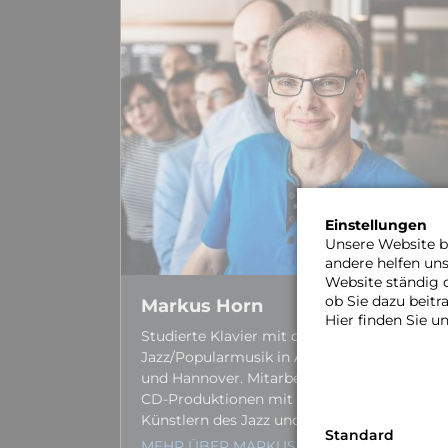
Einstellungen
Unsere Website be
andere helfen un
Website ständig 
ob Sie dazu beit
Markus Horn
Hier finden Sie u
Studierte Klavier mit dem Schwer­punkt
Jazz/Popular­­musik in Amsterdam (NL)
und Hannover. Mitarbeit bei zahl­reichen
CD-Produk­tionen mit namhaften
Künstlern des Jazz und Pop.
Standard
MEHR ÜBER MARKUS…