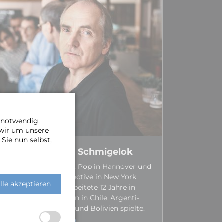
e notwendig,
 wir um unsere
Sie nun selbst,
Dieter „Zipper” Schmigelok
Studierte Jazz, Rock, Pop in Hannover und
am Drummers Collective in New York
lle akzeptieren
City. Er lebte und arbeitete 12 Jahre in
Chile, wo er Tourneen in Chile, Argenti­
nien, Brasilien, Peru und Bolivien spielte.
MEHR ÜBER DIETER…