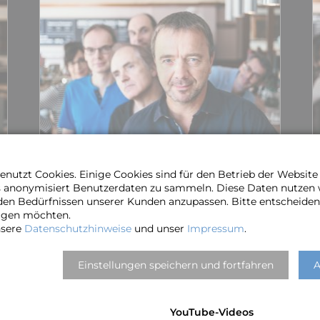
nutzt Cookies. Einige Cookies sind für den Betrieb der Websit
s anonymisiert Benutzerdaten zu sammeln. Diese Daten nutzen
den Bedürfnissen unserer Kunden anzupassen. Bitte entscheiden 
ragen möchten.
Lars Hansen
nsere
Datenschutzhinweise
und unser
Impressum
.
Dozent für E-Bass an der Hoch­schule für
Musik, Theater und Medien in Hannover
Einstellungen speichern und fortfahren
A
und an der Akademie des Hamburger
Konserva­toriums. Mehr­facher Preis­träger
regionaler und nationaler Wett­bewerbe.
YouTube-Videos
MEHR ÜBER LARS…