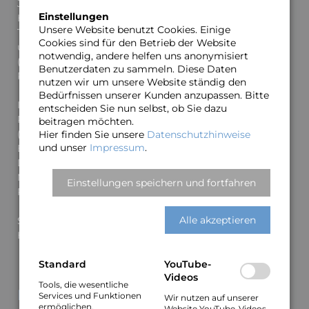
Jahren 1990–2005 war er Lehrbeauftragter an der
Einstellungen
Hochschule für Musik, Theater und Medien und spielte
Unsere Website benutzt Cookies. Einige
Tourneen in den Niederlande, Ungarn, Island, Frankreich
Cookies sind für den Betrieb der Website
u. a. Er lebte und arbeitete 12 Jahre in Südamerika
notwendig, andere helfen uns anonymisiert
(Chile), wo er Tourneen in Chile, Argentinien, Brasilien,
Benutzerdaten zu sammeln. Diese Daten
Peru und Bolivien spielte.
nutzen wir um unsere Website ständig den
Bedürfnissen unserer Kunden anzupassen. Bitte
In Europa und USA arbeitete er u. a. mit Michel
entscheiden Sie nun selbst, ob Sie dazu
Petruciani (Workshopband in N.Y.), Astrud Gilberto
beitragen möchten.
(brasilianische Sängerin/„The Girl from Ipanema”),
Hier finden Sie unsere
Datenschutzhinweise
und unser
Impressum
.
Bootsie Collins (Bassist der James Brown Band), Chris
De Burgh, Lincoln Goines (Bassist der Mike Stern Band),
Mario Bauza Orchestra (Latin Jazz Big Band) und Heinz
Einstellungen speichern und fortfahren
Rudolf Kunze/Heiner Lürig.
Alle akzeptieren
Seit Sommer 2017 lebt Dieter Schmigelok wieder in
Hannover.
Standard
YouTube-
Videos
Tools, die wesentliche
Links
Services und Funktionen
Wir nutzen auf unserer
ermöglichen,
Website YouTube-Videos.