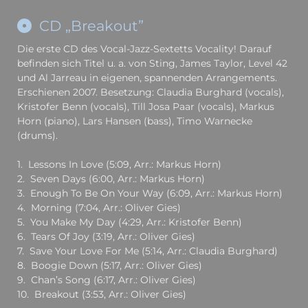
CD „Breakout”
Die erste CD des Vocal-Jazz-Sextetts Vocality! Darauf
befinden sich Titel u. a. von Sting, James Taylor, Level 42
und Al Jarreau in eigenen, spannenden Arrangements.
Erschienen 2007. Besetzung: Claudia Burghard (vocals),
Kristofer Benn (vocals), Till Josa Paar (vocals), Markus
Horn (piano), Lars Hansen (bass), Timo Warnecke
(drums).
1. Lessons In Love (5:09, Arr.: Markus Horn)
2. Seven Days (6:00, Arr.: Markus Horn)
3. Enough To Be On Your Way (6:09, Arr.: Markus Horn)
4. Morning (7:04, Arr.: Oliver Gies)
5. You Make My Day (4:29, Arr.: Kristofer Benn)
6. Tears Of Joy (3:19, Arr.: Oliver Gies)
7. Save Your Love For Me (5:14, Arr.: Claudia Burghard)
8. Boogie Down (5:17, Arr.: Oliver Gies)
9. Chan’s Song (6:17, Arr.: Oliver Gies)
10. Breakout (3:53, Arr.: Oliver Gies)