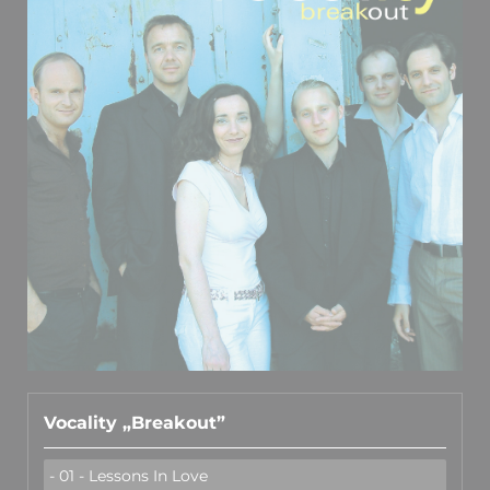
Vocality „Breakout”
- 01 - Lessons In Love