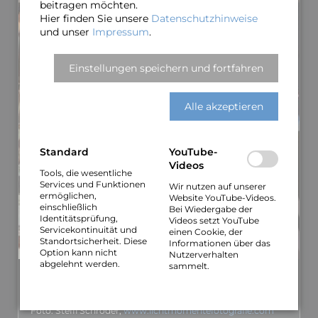
beitragen möchten.
Hier finden Sie unsere
Datenschutzhinweise
und unser
Impressum
.
Einstellungen speichern und fortfahren
Alle akzeptieren
Standard
YouTube-
Videos
Tools, die wesentliche
Services und Funktionen
Wir nutzen auf unserer
ermöglichen,
Website YouTube-Videos.
einschließlich
Bei Wiedergabe der
Identitätsprüfung,
Videos setzt YouTube
Servicekontinuität und
einen Cookie, der
Standortsicherheit. Diese
Informationen über das
Option kann nicht
Nutzerverhalten
abgelehnt werden.
sammelt.
Pressefoto 6
3,6 MiB, 3456 × 5100 px
Foto: Steffi Schröder,
www.lichtmomentefotografie.com