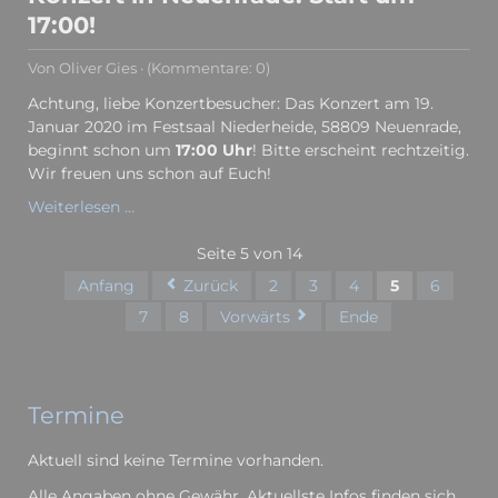
17:00!
Von Oliver Gies · (Kommentare: 0)
Achtung, liebe Konzertbesucher: Das Konzert am 19.
Januar 2020 im Festsaal Niederheide, 58809 Neuenrade,
beginnt schon um
17:00 Uhr
! Bitte erscheint rechtzeitig.
Wir freuen uns schon auf Euch!
Konzert
Weiterlesen …
in
Neuenrade:
Seite 5 von 14
Start
Anfang
Zurück
2
3
4
5
6
um
7
8
Vorwärts
Ende
17:00!
Termine
Aktuell sind keine Termine vorhanden.
Alle Angaben ohne Gewähr. Aktuellste Infos finden sich