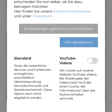
entscheiden Sie nun selbst, ob Sie dazu
beitragen möchten.
Hier finden Sie unsere
Datenschutzhinweise
und unser
Impressum
.
Einstellungen speichern und fortfahren
Alle akzeptieren
Standard
YouTube-
Markus Horn
Videos
Tools, die wesentliche
Studierte Klavier mit dem Schwer­punkt Jazz/Popular­­musik
Services und Funktionen
Wir nutzen auf unserer
in Amsterdam (NL) und Hannover. Mitarbeit bei zahl­reichen
ermöglichen,
Website YouTube-Videos.
CD-Produk­tionen mit namhaften Künstlern des Jazz und
einschließlich
Bei Wiedergabe der
Pop.
Identitätsprüfung,
Videos setzt YouTube
Servicekontinuität und
einen Cookie, der
MEHR ÜBER MARKUS…
Standortsicherheit. Diese
Informationen über das
Option kann nicht
Nutzerverhalten
abgelehnt werden.
sammelt.