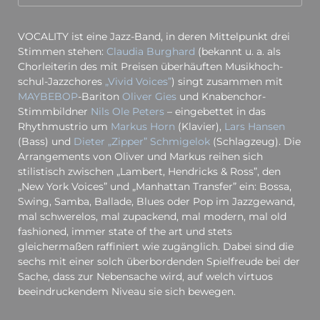
VOCALITY ist eine Jazz-Band, in deren Mittelpunkt drei
Stimmen stehen:
Claudia Burghard
(bekannt u. a. als
Chorleiterin des mit Preisen überhäuften Musik­hoch­
schul-Jazz­chores
„Vivid Voices”
) singt zusammen mit
MAYBEBOP
-Bariton
Oliver Gies
und Knabenchor-
Stimmbildner
Nils Ole Peters
– eingebettet in das
Rhythmustrio um
Markus Horn
(Klavier),
Lars Hansen
(Bass) und
Dieter „Zipper” Schmigelok
(Schlagzeug). Die
Arrangements von Oliver und Markus reihen sich
stilistisch zwischen „Lambert, Hendricks & Ross”, den
„New York Voices” und „Manhattan Transfer” ein: Bossa,
Swing, Samba, Ballade, Blues oder Pop im Jazzgewand,
mal schwerelos, mal zupackend, mal modern, mal old
fashioned, immer state of the art und stets
gleichermaßen raffiniert wie zugänglich. Dabei sind die
sechs mit einer solch überbordenden Spielfreude bei der
Sache, dass zur Nebensache wird, auf welch virtuos
beeindruckendem Niveau sie sich bewegen.