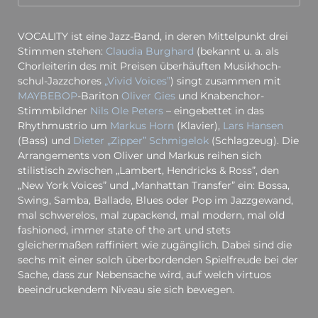
VOCALITY ist eine Jazz-Band, in deren Mittelpunkt drei
Stimmen stehen:
Claudia Burghard
(bekannt u. a. als
Chorleiterin des mit Preisen überhäuften Musik­hoch­
schul-Jazz­chores
„Vivid Voices”
) singt zusammen mit
MAYBEBOP
-Bariton
Oliver Gies
und Knabenchor-
Stimmbildner
Nils Ole Peters
– eingebettet in das
Rhythmustrio um
Markus Horn
(Klavier),
Lars Hansen
(Bass) und
Dieter „Zipper” Schmigelok
(Schlagzeug). Die
Arrangements von Oliver und Markus reihen sich
stilistisch zwischen „Lambert, Hendricks & Ross”, den
„New York Voices” und „Manhattan Transfer” ein: Bossa,
Swing, Samba, Ballade, Blues oder Pop im Jazzgewand,
mal schwerelos, mal zupackend, mal modern, mal old
fashioned, immer state of the art und stets
gleichermaßen raffiniert wie zugänglich. Dabei sind die
sechs mit einer solch überbordenden Spielfreude bei der
Sache, dass zur Nebensache wird, auf welch virtuos
beeindruckendem Niveau sie sich bewegen.