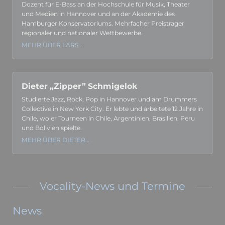
Dozent für E-Bass an der Hoch­schule für Musik, Theater
und Medien in Hannover und an der Akademie des
Hamburger Kon­serva­toriums. Mehr­facher Preis­träger
regionaler und nationaler Wett­bewerbe.
MEHR ÜBER LARS…
Dieter „Zipper” Schmigelok
Studierte Jazz, Rock, Pop in Hannover und am Drummers
Collec­tive in New York City. Er lebte und arbeitete 12 Jahre in
Chile, wo er Tourneen in Chile, Argen­tinien, Brasi­lien, Peru
und Bolivien spielte.
MEHR ÜBER DIETER…
Vocality-News und Termine
News