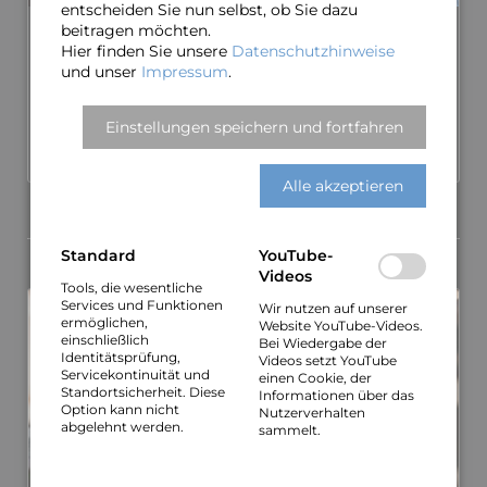
entscheiden Sie nun selbst, ob Sie dazu
beitragen möchten.
Oliver Gies
Hier finden Sie unsere
Datenschutzhinweise
Gründungs­­mitglied und künstleri­scher Leiter der A-
und unser
Impressum
.
cappella-Formation „MAYBE­BOP”. Zahl­reiche seiner Chor-
Arrange­ments haben sich zu wahren Hits in der Chor­­szene
Einstellungen speichern und fortfahren
entwickelt.
MEHR ÜBER OLIVER…
Alle akzeptieren
band
Standard
YouTube-
Videos
Tools, die wesentliche
Services und Funktionen
Wir nutzen auf unserer
ermöglichen,
Website YouTube-Videos.
einschließlich
Bei Wiedergabe der
Identitätsprüfung,
Videos setzt YouTube
Servicekontinuität und
einen Cookie, der
Standortsicherheit. Diese
Informationen über das
Option kann nicht
Nutzerverhalten
abgelehnt werden.
sammelt.