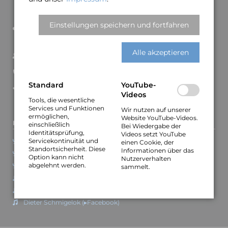
Wilhelm-Bluhm-Straße 44
D–30451 Hannover
Einstellungen speichern und fortfahren
Tel.: +49-177-3299599
E-Mail:
info@vocality-jazz.de
Alle akzeptieren
Kontakt und Impressum
Datenschutzerklärung
Standard
YouTube-
Cookie-Einstellungen
Videos
Tools, die wesentliche
Services und Funktionen
Wir nutzen auf unserer
ermöglichen,
Website YouTube-Videos.
Links zu Bandmitgliedern
einschließlich
Bei Wiedergabe der
Identitätsprüfung,
Videos setzt YouTube
Claudia Burghard (▸Vivid Voices)
Servicekontinuität und
einen Cookie, der
Standortsicherheit. Diese
Informationen über das
Nils Ole Peters (▸Knabenchor Hannover)
Option kann nicht
Nutzerverhalten
abgelehnt werden.
Oliver Gies
sammelt.
Markus Horn
Lars Hansen
Dieter Schmigelok (▸Facebook)