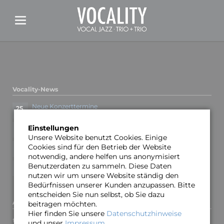
Vocality-News
Neue Konzerttermine
25.
OKT
Vorverkauf für Minden 19.03. gestartet
10.
Einstellungen
JAN
Unsere Website benutzt Cookies. Einige
Neue Termine für Winter/Frühjahr 2023
Cookies sind für den Betrieb der Website
12.
DEZ
notwendig, andere helfen uns anonymisiert
Neue Termine und neues Video
Benutzerdaten zu sammeln. Diese Daten
09.
JUN
nutzen wir um unsere Website ständig den
Bedürfnissen unserer Kunden anzupassen. Bitte
entscheiden Sie nun selbst, ob Sie dazu
Adresse und Kontakt
beitragen möchten.
Hier finden Sie unsere
Datenschutzhinweise
Oliver Gies
und unser
Impressum
.